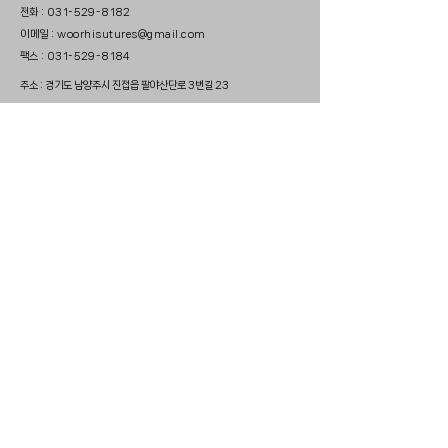
전화 : 031-529-8182
이메일 : woorhisutures@gmail.com
팩스 : 031-529-8184
주소 : 경기도 남양주시 진접읍 팔야산단로
3번길 23
인도네시아 사무소 : Prosperity
Tower Lt. 56, Unit C & D, Jl
Jend. Sudirman No. 52-53,
Jakarta Selatan 12190
WOORHI MEDICAL의 소식을 뉴스레터로 받아보려면 메일 남
겨주세요.
Copyright © 2024 by WOORHI MEDICAL. All Rigths
Reserved.
This website is for Medical Professionals.
사업자등록번호 : 573-88-
02673